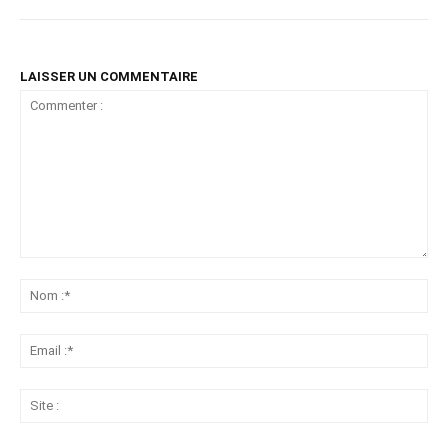
LAISSER UN COMMENTAIRE
Commenter
:
No
:*
Ema
:*
Sit
: