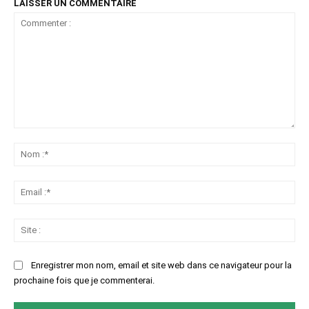
LAISSER UN COMMENTAIRE
Commenter
:
No
:*
Ema
:*
Sit
:
Enregistrer mon nom, email et site web dans ce navigateur pour la
prochaine fois que je commenterai.