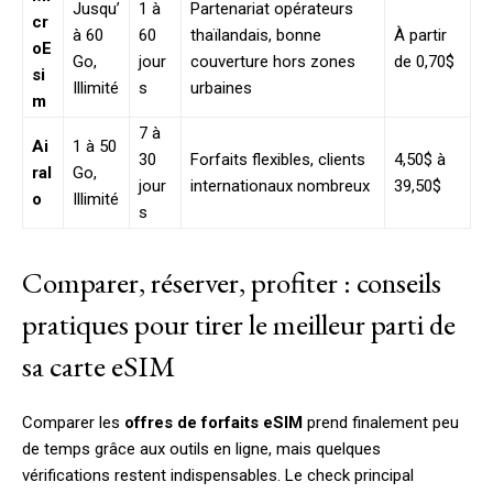
Jusqu’
1 à
Partenariat opérateurs
cr
à 60
60
thaïlandais, bonne
À partir
oE
Go,
jour
couverture hors zones
de 0,70$
si
Illimité
s
urbaines
m
7 à
Ai
1 à 50
30
Forfaits flexibles, clients
4,50$ à
ral
Go,
jour
internationaux nombreux
39,50$
o
Illimité
s
Comparer, réserver, profiter : conseils
pratiques pour tirer le meilleur parti de
sa carte eSIM
Comparer les
offres de forfaits eSIM
prend finalement peu
de temps grâce aux outils en ligne, mais quelques
vérifications restent indispensables. Le check principal