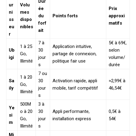
Dur
ur
Volu
ée
Prix
ni
mes
du
Points forts
approxi
ss
dispo
forf
matifs
eu
nibles
ait
r
7 à
5€ à 69€,
1 à 25
Application intuitive,
Ub
30
selon
Go,
partage de connexion,
igi
jour
volume/
Illimité
politique fair use
s
durée
7 ou
1 à 20
Sa
30
Activation rapide, appli
≈2,99€ à
Go,
ily
jour
mobile, tarif compétitif
46,54€
Illimité
s
500M
3 à
Ye
o à 20
30
Appli performante,
0,5€ à
si
Go,
jour
installation express
54€
m
Illimité
s
Mi