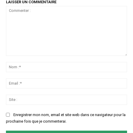
LAISSER UN COMMENTAIRE
Commenter
:
No
:*
Ema
:*
Sit
:
Enregistrer mon nom, email et site web dans ce navigateur pour la
prochaine fois que je commenterai.