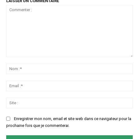
LAISSER UN COMMENTAIRE
Commenter
:
No
:*
Ema
:*
Sit
:
Enregistrer mon nom, email et site web dans ce navigateur pour la
prochaine fois que je commenterai.